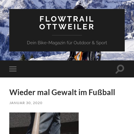
FLOWTRAIL
OTTWEILER
Dein Bike-Magazin für Outdoor & Sport
Toggle
Toggle
search
mobile
field
menu
Wieder mal Gewalt im Fußball
JANUAR 30, 2020