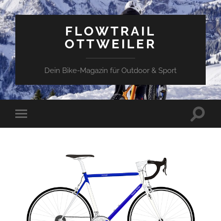
FLOWTRAIL
OTTWEILER
Dein Bike-Magazin für Outdoor & Sport
Toggle
Toggle
search
mobile
field
menu